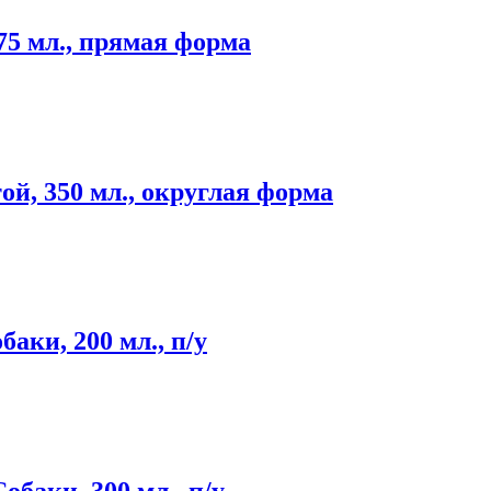
75 мл., прямая форма
ой, 350 мл., округлая форма
аки, 200 мл., п/у