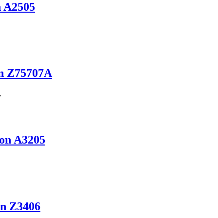
n A2505
n Z75707A
.
on A3205
n Z3406