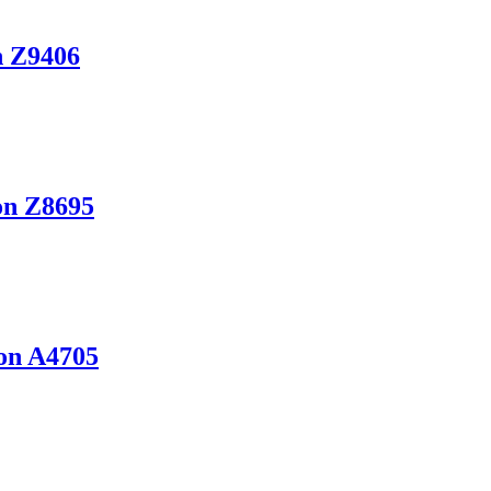
n Z9406
on Z8695
on A4705