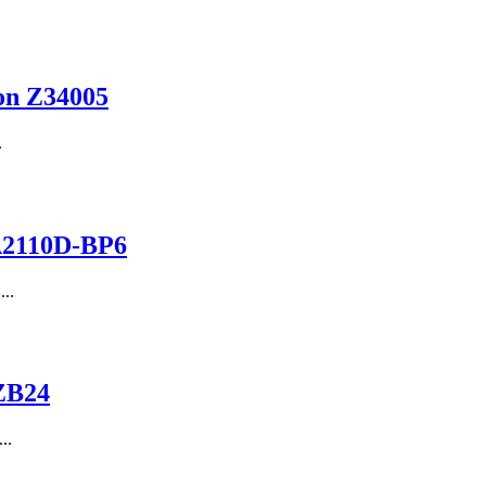
on Z34005
.
A2110D-BP6
..
ZB24
..