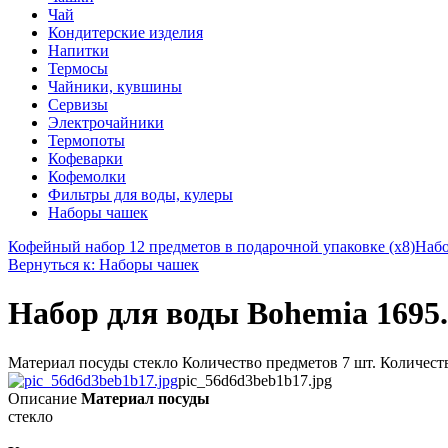
Чай
Кондитерские изделия
Напитки
Термосы
Чайники, кувшины
Сервизы
Электрочайники
Термопоты
Кофеварки
Кофемолки
Фильтры для воды, кулеры
Наборы чашек
Кофейный набор 12 предметов в подарочной упаковке (х8)
Набо
Вернуться к: Наборы чашек
Набор для воды Bohemia 1695.
Материал посуды стекло Количество предметов 7 шт. Количест
pic_56d6d3beb1b17.jpg
Описание
Материал посуды
стекло