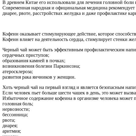
В древнем Китае его использовали для лечения головной боли 
Современная народная и официнальная медицина рекомендует ч
диарее, рвоте, расстройствах желудка и даже профилактике кар
Кофеин оказывает стимулирующее действие, которое способст
Кофеин влияет на деятельность сердца, стимулирует стенки жел
Черный чай может быть эффективным профилактическим напитк
сердечных приступов;
образования камней в почках;
возникновения болезни Паркинсона;
атеросклероза;
развития рака яичников у женщин.
Хоть черный чай на первый взгляд и является безопасным напит
Если человек пьет больше шести чашек в день, это может вызва
Избыточное содержание кофеина в организме человека может п
головная боль;
нервозности;
бессонница;
рвота;
диарея;
аритмия;