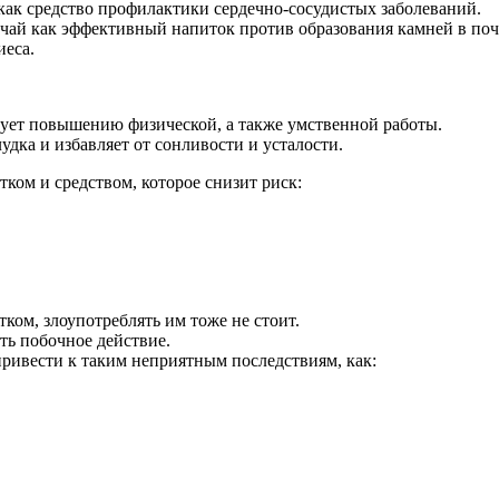
как средство профилактики сердечно-сосудистых заболеваний.
ай как эффективный напиток против образования камней в почка
иеса.
вует повышению физической, а также умственной работы.
удка и избавляет от сонливости и усталости.
ом и средством, которое снизит риск:
ком, злоупотреблять им тоже не стоит.
ть побочное действие.
ривести к таким неприятным последствиям, как: