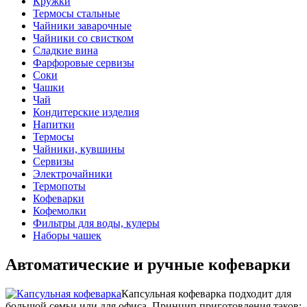
Кружки
Термосы стальные
Чайники заварочные
Чайники со свистком
Сладкие вина
Фарфоровые сервизы
Соки
Чашки
Чай
Кондитерские изделия
Напитки
Термосы
Чайники, кувшины
Сервизы
Электрочайники
Термопоты
Кофеварки
Кофемолки
Фильтры для воды, кулеры
Наборы чашек
Автоматические и ручные кофеварки
Капсульная кофеварка подходит для
большой семьи или для офиса. Принцип приготовления таков: