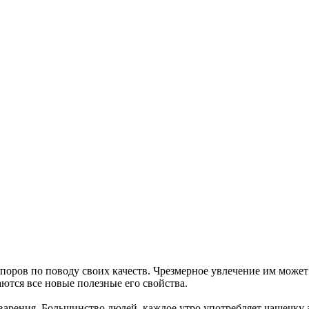
поров по поводу своих качеств. Чрезмерное увлечение им может 
аются все новые полезные его свойства.
арения. Большинство людей, каждое утро употребляет чашечку