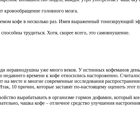
ит кровообращение головного мозга.
емом кофе в несколько раз. Имея выраженный тонизирующий эффе
способны трудиться. Хотя, скорее всего, это самовнушение.
ди неравнодушны уже много веков. У истинных кофеманов день 
. До недавнего времени к кофе относились настороженно. Считало
оит на месте и многие современные исследования распространен
Итак, 10 причин, которые заставят по-настоящему оценить этот 
войство вырабатывать в организме гормон дофамин, который конт
вательно, чашка кофе – отличное средство улучшения настроени