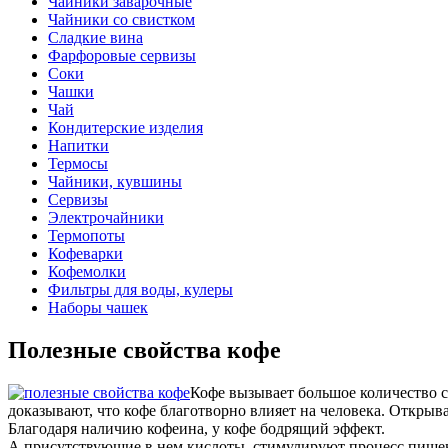
Чайники заварочные
Чайники со свистком
Сладкие вина
Фарфоровые сервизы
Соки
Чашки
Чай
Кондитерские изделия
Напитки
Термосы
Чайники, кувшины
Сервизы
Электрочайники
Термопоты
Кофеварки
Кофемолки
Фильтры для воды, кулеры
Наборы чашек
Полезные свойства кофе
Кофе вызывает большое количество с
доказывают, что кофе благотворно влияет на человека. Открыв
Благодаря наличию кофеина, у кофе бодрящий эффект.
А присутствующие в нем кислоты, стимулируют процесс пищев