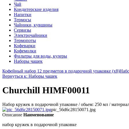
Чай
Кондитерские изделия
Напитки
Термосы
Чайники, кувшины
Сервизы
Электрочайники
Термопоты
Кофеварки
Кофемолки
Фильтры для воды, кулеры
Наборы чашек
Кофейный набор 12 предметов в подарочной упаковке (х8)
Набо
Вернуться к: Наборы чашек
Churchill HIMF00011
Набор кружек в подарочной упаковке / обьем: 250 мл / материа
pic_56d6c28150071.jpg
Описание
Наименование
набор кружек в подарочной упаковке