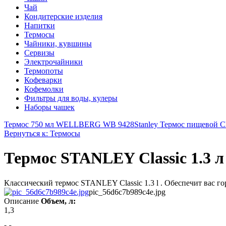
Чай
Кондитерские изделия
Напитки
Термосы
Чайники, кувшины
Сервизы
Электрочайники
Термопоты
Кофеварки
Кофемолки
Фильтры для воды, кулеры
Наборы чашек
Термос 750 мл WELLBERG WB 9428
Stanley Термос пищевой Cl
Вернуться к: Термосы
Термос STANLEY Classic 1.3 л
Классический термос STANLEY Classic 1.3 l . Обеспечит вас го
pic_56d6c7b989c4e.jpg
Описание
Объем, л:
1,3