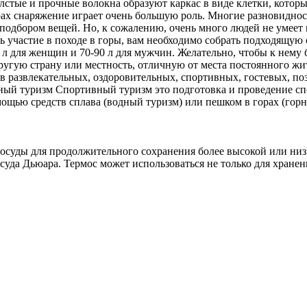
толстые и прочные волокна образуют каркас в виде клетки, кото
х снаряжение играет очень большую роль. Многие разновидности
 подбором вещей. Но, к сожалению, очень много людей не умеет
 участие в походе в горы, вам необходимо собрать подходящую од
0 л для женщин и 70-90 л для мужчин. Желательно, чтобы к нем
гую страну или местность, отличную от места постоянного жител
в развлекательных, оздоровительных, спортивных, гостевых, по
вный туризм Спортивный туризм это подготовка и проведение с
ощью средств сплава (водный туризм) или пешком в горах (гор
суды для продолжительного сохранения более высокой или низ
да Дьюара. Термос может использоваться не только для хранени