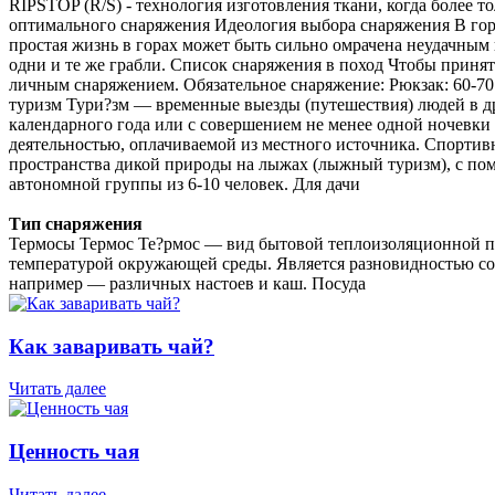
RIPSTOP (R/S) - технология изготовления ткани, когда более 
оптимального снаряжения Идеология выбора снаряжения В гора
простая жизнь в горах может быть сильно омрачена неудачным
одни и те же грабли. Список снаряжения в поход Чтобы принять
личным снаряжением. Обязательное снаряжение: Рюкзак: 60-7
туризм Тури?зм — временные выезды (путешествия) людей в дру
календарного года или с совершением не менее одной ночевки 
деятельностью, оплачиваемой из местного источника. Спорти
пространства дикой природы на лыжах (лыжный туризм), с пом
автономной группы из 6-10 человек. Для дачи
Тип снаряжения
Термосы Термос Те?рмос — вид бытовой теплоизоляционной по
температурой окружающей среды. Является разновидностью сосу
например — различных настоев и каш. Посуда
Как заваривать чай?
Читать далее
Ценность чая
Читать далее