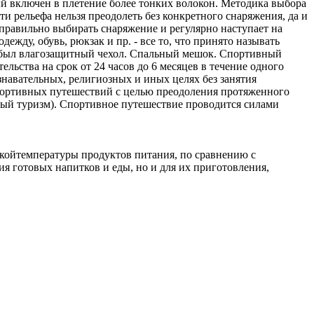
рый включен в плетение более тонких волокон. Методика выбора
 рельефа нельзя преодолеть без конкретного снаряжения, да и
 правильно выбирать снаряжение и регулярно наступает на
ежду, обувь, рюкзак и пр. - все то, что принято называть
у был влагозащитный чехол. Спальный мешок. Спортивный
ьства на срок от 24 часов до 6 месяцев в течение одного
знавательных, религиозных и иных целях без занятия
портивных путешествий с целью преодоления протяженного
ный туризм). Спортивное путешествие проводится силами
койтемпературы продуктов питания, по сравнению с
я готовых напитков и еды, но и для их приготовления,