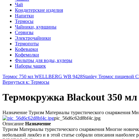
Чай
Кондитерские изделия
Напитки
Термосы
Чайники, кувшины
Сервизы
Электрочайники
Термопоты
Кофеварки
Кофемолки
Фильтры для воды, кулеры
Наборы чашек
Термос 750 мл WELLBERG WB 9428
Stanley Термос пищевой Cl
Вернуться к: Термосы
Термокружка Blackout 350 мл
Назначение Туризм Материалы туристического снаряжения Многи
pic_56d6c62d8bf4c.jpg
Описание
Назначение
Туризм Материалы туристического снаряжения Многие новички, 
небольшой ликбез и в этой статье собрали описания наиболее