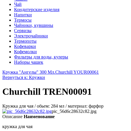
Чай
Кондитерские изделия
Напитки
Термосы
Чайники, кувшины
Сервизы
Электрочайники
Термопоты
Кофеварки
Кофемолки
Фильтры для воды, кулеры
Наборы чашек
Кружка ''Ангелы'' 300 Мл.
Churchill YOUR00061
Вернуться к: Кружки
Churchill TREN00091
Кружка для чая / обьем: 284 мл / материал: фарфор
pic_56d6c28632c82.jpg
Описание
Наименование
кружка для чая