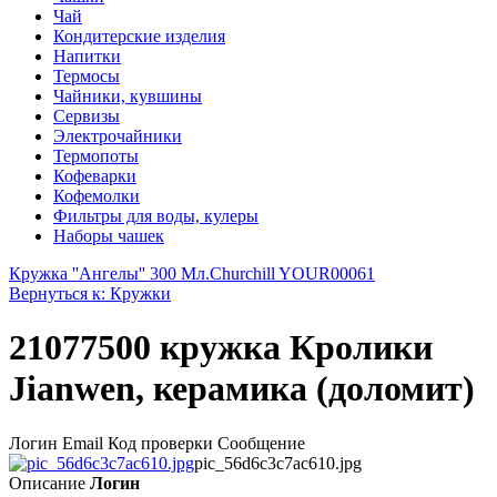
Чай
Кондитерские изделия
Напитки
Термосы
Чайники, кувшины
Сервизы
Электрочайники
Термопоты
Кофеварки
Кофемолки
Фильтры для воды, кулеры
Наборы чашек
Кружка ''Ангелы'' 300 Мл.
Churchill YOUR00061
Вернуться к: Кружки
21077500 кружка Кролики
Jianwen, керамика (доломит)
Логин Email Код проверки Сообщение
pic_56d6c3c7ac610.jpg
Описание
Логин