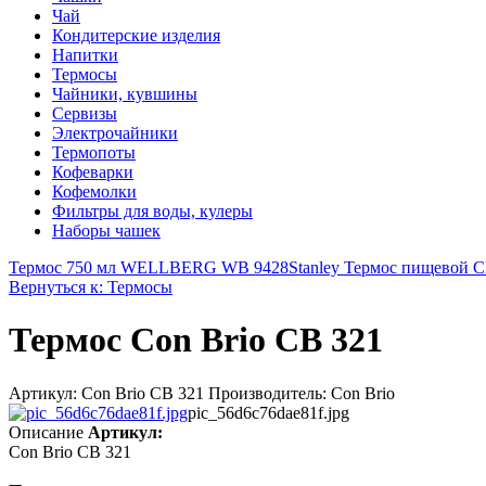
Чай
Кондитерские изделия
Напитки
Термосы
Чайники, кувшины
Сервизы
Электрочайники
Термопоты
Кофеварки
Кофемолки
Фильтры для воды, кулеры
Наборы чашек
Термос 750 мл WELLBERG WB 9428
Stanley Термос пищевой Cl
Вернуться к: Термосы
Термос Con Brio СВ 321
Артикул: Con Brio СВ 321 Производитель: Con Brio
pic_56d6c76dae81f.jpg
Описание
Артикул:
Con Brio СВ 321