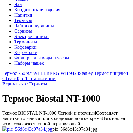
Чай
Кондитерские изделия
Напитки
Термосы
Чайники, кувшины
Сервизы
Электрочайники
Термопоты
Кофеварки
Кофемолки
Фильтры для воды, кулеры
Наборы чашек
Термос 750 мл WELLBERG WB 9428
Stanley Термос пищевой
Classic 0,5 Л Темно-синий
Вернуться к: Термосы
Термос Biostal NT-1000
Термос BIOSTAL NT-1000 Легкий и прочныйСохраняет
напитки горячими или холодными долгое времяИзготовлен
из высококачественной нержавеющей ...
pic_56d6c43e97a34.jpg