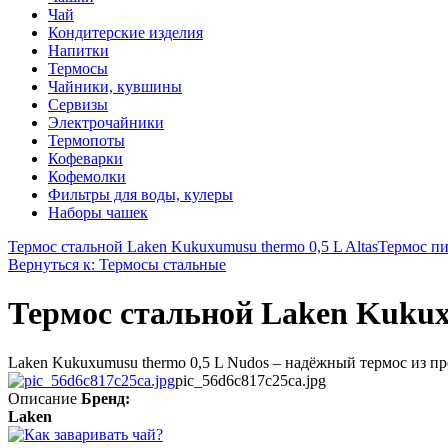
Чай
Кондитерские изделия
Напитки
Термосы
Чайники, кувшины
Сервизы
Электрочайники
Термопоты
Кофеварки
Кофемолки
Фильтры для воды, кулеры
Наборы чашек
Термос стальной Laken Kukuxumusu thermo 0,5 L Altas
Термос пи
Вернуться к: Термосы стальные
Термос стальной Laken Kukux
Laken Kukuxumusu thermo 0,5 L Nudos – надёжный термос из п
pic_56d6c817c25ca.jpg
Описание
Бренд:
Laken