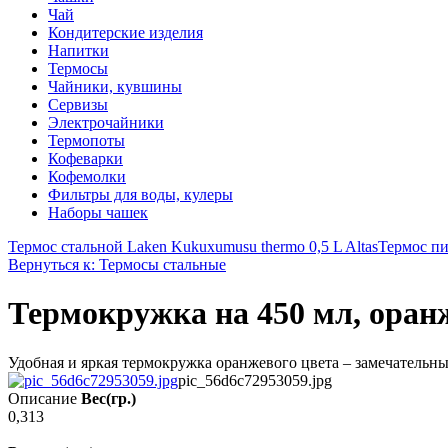
Чай
Кондитерские изделия
Напитки
Термосы
Чайники, кувшины
Сервизы
Электрочайники
Термопоты
Кофеварки
Кофемолки
Фильтры для воды, кулеры
Наборы чашек
Термос стальной Laken Kukuxumusu thermo 0,5 L Altas
Термос пи
Вернуться к: Термосы стальные
Термокружка на 450 мл, оран
Удобная и яркая термокружка оранжевого цвета – замечательны
pic_56d6c72953059.jpg
Описание
Вес(гр.)
0,313