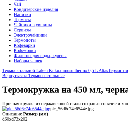
Чай
Кондитерские изделия
Напитки
Термосы
Чайники, кувшины
Сервизы
Электрочайники
Термопоты
Кофеварки
Кофемолки
Фильтры для воды, кулеры
Наборы чашек
Термос стальной Laken Kukuxumusu thermo 0,5 L Altas
Термос пи
Вернуться к: Термосы стальные
Термокружка на 450 мл, черн
Прочная кружка из нержавеющей стали сохранит горячие и холо
pic_56d6c74e6544e.jpg
Описание
Размер (мм)
d60xd73x202