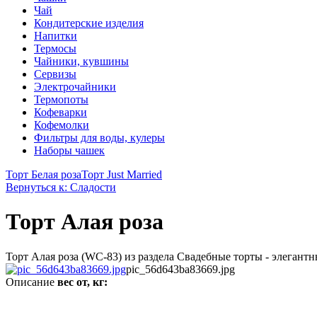
Чай
Кондитерские изделия
Напитки
Термосы
Чайники, кувшины
Сервизы
Электрочайники
Термопоты
Кофеварки
Кофемолки
Фильтры для воды, кулеры
Наборы чашек
Торт Белая роза
Торт Just Married
Вернуться к: Сладости
Торт Алая роза
Торт Алая роза (WC-83) из раздела Свадебные торты - элегантн
pic_56d643ba83669.jpg
Описание
вес от, кг: