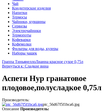
Чай
Кондитерские изделия
Напитки
Термосы
Чайники, кувшины
Сервизы
Электрочайники
Термопоты
Кофеварки
Кофемолки
Фильтры для воды, кулеры
Наборы чашек
Граппа Тиньянелло
Лианна красное сухое 0,75л
Вернуться к: Сладкие вина
Аспети Нур гранатовое
плодовое,полусладкое 0,75л
Производитель:
pic_56d67f5f1bca6.jpg
Описание
Производитель: