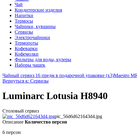
Чай
Кондитерские изделия
Напитки
Термосы
Чайники, кувшины
Сервизы
Электрочайники
Термопоты
Кофеварки
Кофемолки
Фильтры для воды, кулеры
Наборы чашек
Чайный сервиз 16 предм в подарочной упаковке (х3)
Maestro M
Вернуться к: Сервизы
Luminarc Lotusia H8940
Столовый сервиз
pic_56d6d621643d4.jpg
Описание
Количество персон
6 персон