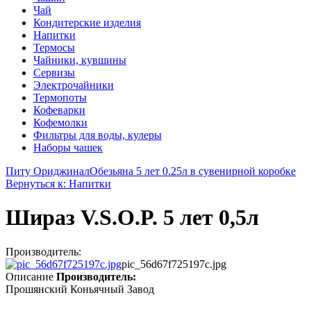
Чай
Кондитерские изделия
Напитки
Термосы
Чайники, кувшины
Сервизы
Электрочайники
Термопоты
Кофеварки
Кофемолки
Фильтры для воды, кулеры
Наборы чашек
Питу Ориджинал
Обезьяна 5 лет 0.25л в сувенирной коробке
Вернуться к: Напитки
Шираз V.S.O.P. 5 лет 0,5л
Производитель:
pic_56d67f725197c.jpg
Описание
Производитель:
Прошянский Коньячный Завод