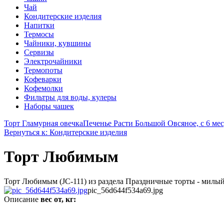
Чай
Кондитерские изделия
Напитки
Термосы
Чайники, кувшины
Сервизы
Электрочайники
Термопоты
Кофеварки
Кофемолки
Фильтры для воды, кулеры
Наборы чашек
Торт Гламурная овечка
Печенье Расти Большой Овсяное, с 6 мес,
Вернуться к: Кондитерские изделия
Торт Любимым
Торт Любимым (JC-111) из раздела Праздничные торты - милый 
pic_56d644f534a69.jpg
Описание
вес от, кг: