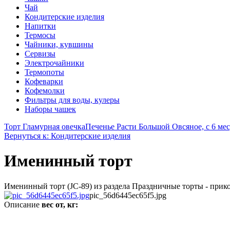
Чай
Кондитерские изделия
Напитки
Термосы
Чайники, кувшины
Сервизы
Электрочайники
Термопоты
Кофеварки
Кофемолки
Фильтры для воды, кулеры
Наборы чашек
Торт Гламурная овечка
Печенье Расти Большой Овсяное, с 6 мес,
Вернуться к: Кондитерские изделия
Именинный торт
Именинный торт (JC-89) из раздела Праздничные торты - прико
pic_56d6445ec65f5.jpg
Описание
вес от, кг: