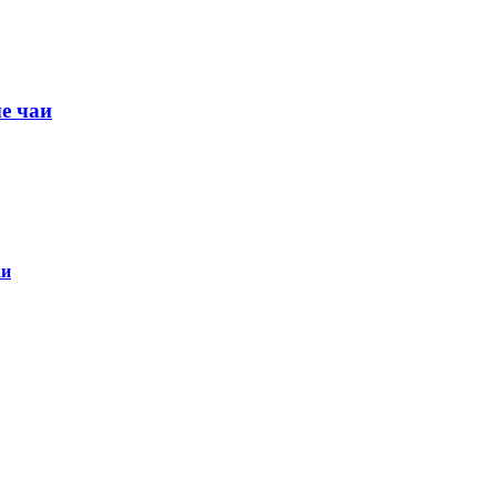
е чаи
аи