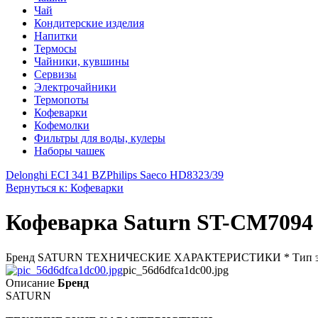
Чай
Кондитерские изделия
Напитки
Термосы
Чайники, кувшины
Сервизы
Электрочайники
Термопоты
Кофеварки
Кофемолки
Фильтры для воды, кулеры
Наборы чашек
Delonghi ECI 341 BZ
Philips Saeco HD8323/39
Вернуться к: Кофеварки
Кофеварка Saturn ST-CM7094
Бренд SATURN ТЕХНИЧЕСКИЕ ХАРАКТЕРИСТИКИ * Тип эспрессо
pic_56d6dfca1dc00.jpg
Описание
Бренд
SATURN