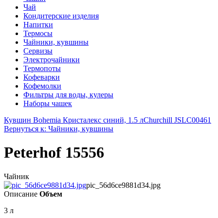
Чай
Кондитерские изделия
Напитки
Термосы
Чайники, кувшины
Сервизы
Электрочайники
Термопоты
Кофеварки
Кофемолки
Фильтры для воды, кулеры
Наборы чашек
Кувшин Bohemia Кристалекс синий, 1.5 л
Churchill JSLC00461
Вернуться к: Чайники, кувшины
Peterhof 15556
Чайник
pic_56d6ce9881d34.jpg
Описание
Объем
3 л