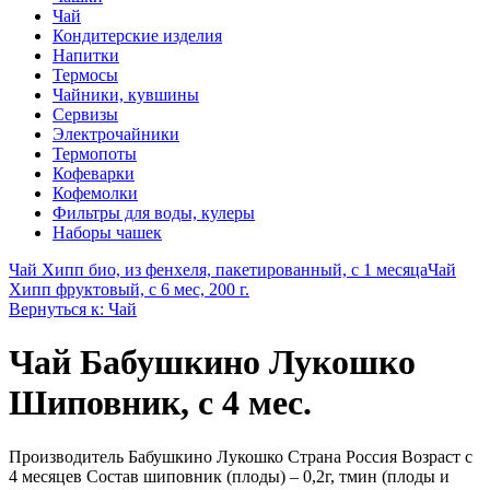
Чай
Кондитерские изделия
Напитки
Термосы
Чайники, кувшины
Сервизы
Электрочайники
Термопоты
Кофеварки
Кофемолки
Фильтры для воды, кулеры
Наборы чашек
Чай Хипп био, из фенхеля, пакетированный, с 1 месяца
Чай
Хипп фруктовый, с 6 мес, 200 г.
Вернуться к: Чай
Чай Бабушкино Лукошко
Шиповник, с 4 мес.
Производитель Бабушкино Лукошко Страна Россия Возраст с
4 месяцев Состав шиповник (плоды) – 0,2г, тмин (плоды и