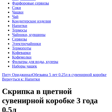
Фарфоровые сервизы
Соки
Чашки
Чай
Кондитерские изделия
Напитки
Термосы
Чайники, кувшины
Сервизы
Электрочайники
Термопоты
Кофеварки
Кофемолки
Фильтры для воды, кулеры
Наборы чашек
Питу Ориджинал
Обезьяна 5 лет 0.25л в сувенирной коробке
Вернуться к: Напитки
Скрипка в цветной
сувенирной коробке 3 года
0,5л