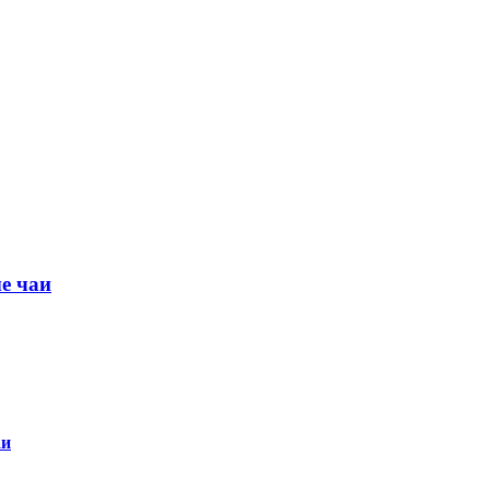
е чаи
аи