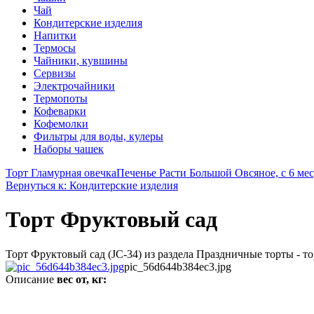
Чай
Кондитерские изделия
Напитки
Термосы
Чайники, кувшины
Сервизы
Электрочайники
Термопоты
Кофеварки
Кофемолки
Фильтры для воды, кулеры
Наборы чашек
Торт Гламурная овечка
Печенье Расти Большой Овсяное, с 6 мес,
Вернуться к: Кондитерские изделия
Торт Фруктовый сад
Торт Фруктовый сад (JC-34) из раздела Праздничные торты - то
pic_56d644b384ec3.jpg
Описание
вес от, кг: