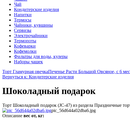
Чай
Кондитерские изделия
Напитки
Термосы
Чайники, кувшины
Сервизы
Электрочайники
Термопоты
Кофеварки
Кофемолки
Фильтры для воды, кулеры
Наборы чашек
Торт Гламурная овечка
Печенье Расти Большой Овсяное, с 6 мес,
Вернуться к: Кондитерские изделия
Шоколадный подарок
Торт Шоколадный подарок (JC-47) из раздела Праздничные торт
pic_56d644a02dba6.jpg
Описание
вес от, кг: