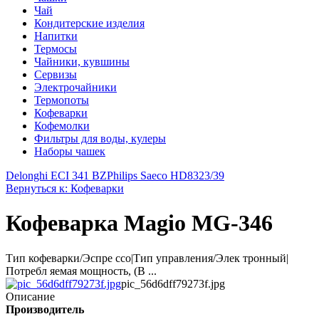
Чай
Кондитерские изделия
Напитки
Термосы
Чайники, кувшины
Сервизы
Электрочайники
Термопоты
Кофеварки
Кофемолки
Фильтры для воды, кулеры
Наборы чашек
Delonghi ECI 341 BZ
Philips Saeco HD8323/39
Вернуться к: Кофеварки
Кофеварка Magio MG-346
Тип кофеварки/Эспре ссо|Тип управления/Элек тронный|
Потребл яемая мощность, (В ...
pic_56d6dff79273f.jpg
Описание
Производитель