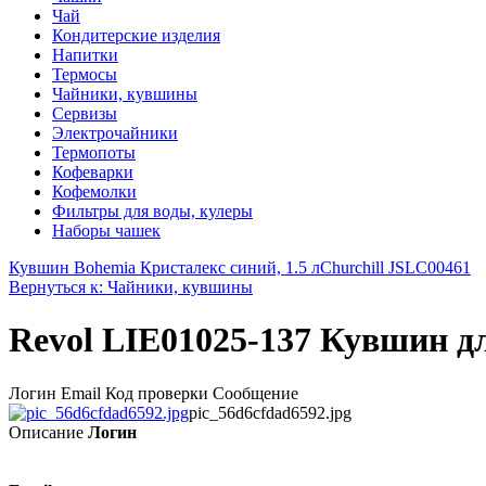
Чай
Кондитерские изделия
Напитки
Термосы
Чайники, кувшины
Сервизы
Электрочайники
Термопоты
Кофеварки
Кофемолки
Фильтры для воды, кулеры
Наборы чашек
Кувшин Bohemia Кристалекс синий, 1.5 л
Churchill JSLC00461
Вернуться к: Чайники, кувшины
Revol LIE01025-137 Кувшин дл
Логин Email Код проверки Сообщение
pic_56d6cfdad6592.jpg
Описание
Логин