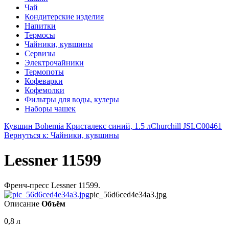
Чай
Кондитерские изделия
Напитки
Термосы
Чайники, кувшины
Сервизы
Электрочайники
Термопоты
Кофеварки
Кофемолки
Фильтры для воды, кулеры
Наборы чашек
Кувшин Bohemia Кристалекс синий, 1.5 л
Churchill JSLC00461
Вернуться к: Чайники, кувшины
Lessner 11599
Френч-пресс Lessner 11599.
pic_56d6ced4e34a3.jpg
Описание
Объём
0,8 л