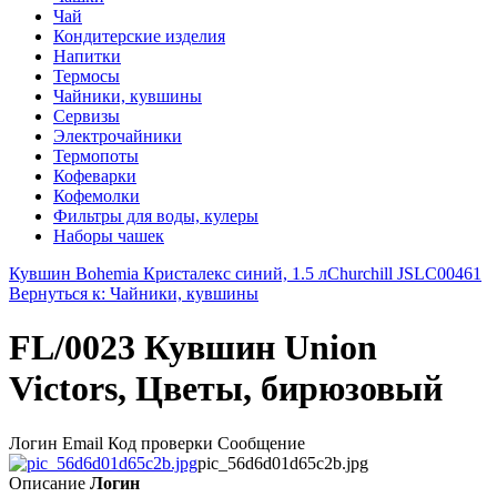
Чай
Кондитерские изделия
Напитки
Термосы
Чайники, кувшины
Сервизы
Электрочайники
Термопоты
Кофеварки
Кофемолки
Фильтры для воды, кулеры
Наборы чашек
Кувшин Bohemia Кристалекс синий, 1.5 л
Churchill JSLC00461
Вернуться к: Чайники, кувшины
FL/0023 Кувшин Union
Victors, Цветы, бирюзовый
Логин Email Код проверки Сообщение
pic_56d6d01d65c2b.jpg
Описание
Логин