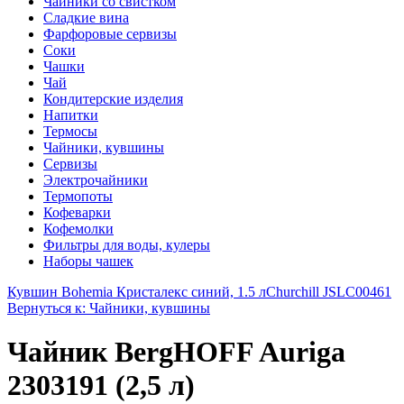
Чайники со свистком
Сладкие вина
Фарфоровые сервизы
Соки
Чашки
Чай
Кондитерские изделия
Напитки
Термосы
Чайники, кувшины
Сервизы
Электрочайники
Термопоты
Кофеварки
Кофемолки
Фильтры для воды, кулеры
Наборы чашек
Кувшин Bohemia Кристалекс синий, 1.5 л
Churchill JSLC00461
Вернуться к: Чайники, кувшины
Чайник BergHOFF Auriga
2303191 (2,5 л)