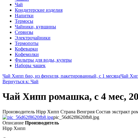
Чай
Кондитерские изделия
Напитки
Термосы
Чайники, кувшины
Сервизы
Электрочайники
Термопоты
Кофеварки
Кофемолки
Фильтры для воды, кулеры
Наборы чашек
Чай Хипп био, из фенхеля, пакетированный, с 1 месяца
Чай Хип
Вернуться к: Чай
Чай Хипп ромашка, с 4 мес, 20
Производитель Hipp Хипп Страна Венгрия Состав экстракт ро
pic_56d62f8620fb8.jpg
Описание
Производитель
Hipp Хипп