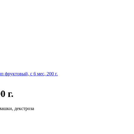
п фруктовый, с 6 мес, 200 г.
0 г.
машки, декстроза