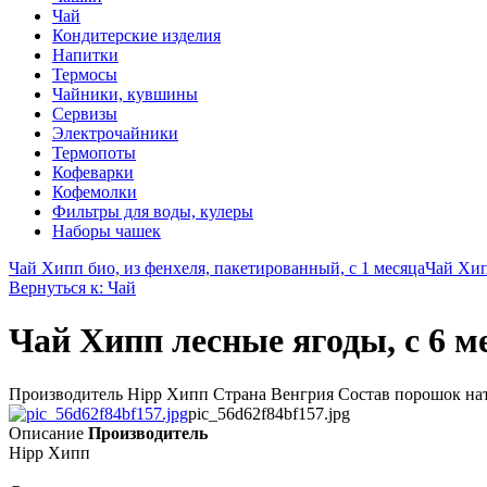
Чай
Кондитерские изделия
Напитки
Термосы
Чайники, кувшины
Сервизы
Электрочайники
Термопоты
Кофеварки
Кофемолки
Фильтры для воды, кулеры
Наборы чашек
Чай Хипп био, из фенхеля, пакетированный, с 1 месяца
Чай Хип
Вернуться к: Чай
Чай Хипп лесные ягоды, с 6 ме
Производитель Hipp Хипп Страна Венгрия Состав порошок нату
pic_56d62f84bf157.jpg
Описание
Производитель
Hipp Хипп