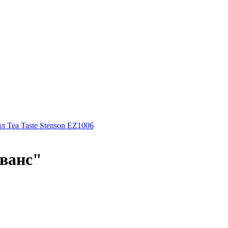
л Tea Taste Stenson EZ1006
ованс"