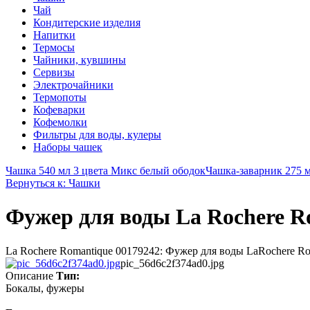
Чай
Кондитерские изделия
Напитки
Термосы
Чайники, кувшины
Сервизы
Электрочайники
Термопоты
Кофеварки
Кофемолки
Фильтры для воды, кулеры
Наборы чашек
Чашка 540 мл 3 цвета Микс белый ободок
Чашка-заварник 275 м
Вернуться к: Чашки
Фужер для воды La Rochere Ro
La Rochere Romantique 00179242: Фужер для воды LaRochere Rom
pic_56d6c2f374ad0.jpg
Описание
Тип:
Бокалы, фужеры