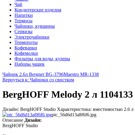
Чай
Кондитерские изделия
Напитки
Термосы
Чайники, кувшины
Сервизы
Электрочайники
Термопоты
Кофеварки
Кофемолки
Фильтры для воды, кулеры
Наборы чашек
Чайник 2.6л Bergner BG-3796
Maestro MR-1338
Вернуться к: Чайники со свистком
BergHOFF Melody 2 л 1104133
Дизайн: BergHOFF Studio Характеристика: вместимостью 2.6 л
pic_56d6d13a8f6f6.jpg
Описание
Дизайн:
BergHOFF Studio